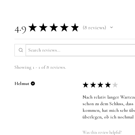
4.9
★
★
★
★
★
8
reviews
8
Showing 1 - 1 of 8 reviews.
Helmut
★
★
★
★
★
Nach relativ langer Wartez
schon zu dem Schluss, dass
kommen, hat mich sehr übe
überlegen, ob ich nochmal
Was this review helpful?