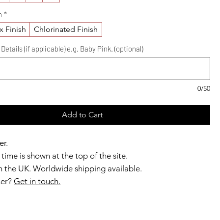
h
*
x Finish
Chlorinated Finish
etails (if applicable) e.g. Baby Pink. (optional)
0/50
Add to Cart
er.
time is shown at the top of the site.
 the UK. Worldwide shipping available.
ner?
Get in touch.
b members enjoy exclusive rewards.