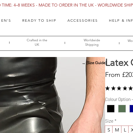
TIME: 4–8 WEEKS - MADE TO ORDER IN THE UK - WORLDWIDE SHIPP
EN'S
READY TO SHIP
ACCESSORIES
HELP & IN
Crafted in the
Worldwide
Wor
UK
Shipping
Latex
→ [Size Guide]
From
£20
★
★
★
★
★
Colour Option 
Size
*
S
M
L