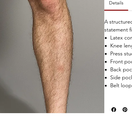
Details
A structured
statement fi
Latex co
Knee len
Press stu
Front po
Back poc
Side poc
Belt loop