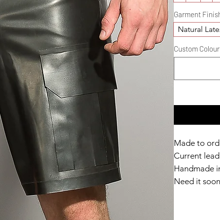
Garment Finis
Natural Late
Custom Colour D
Made to ord
Current lead 
Handmade in
Need it soo
Catalyst Clu