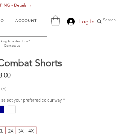
ING - Details →
Log In
FO
ACCOUNT
king to a deadline?
Contact us
 Combat Shorts
Sale
3.00
Price
8
8
- select your preferred colour way
*
XL
2X
3X
4X