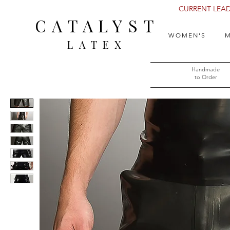
CURRENT LEAD 
CATALYST
WOMEN'S
M
LATEX
Handmade
to Order​​