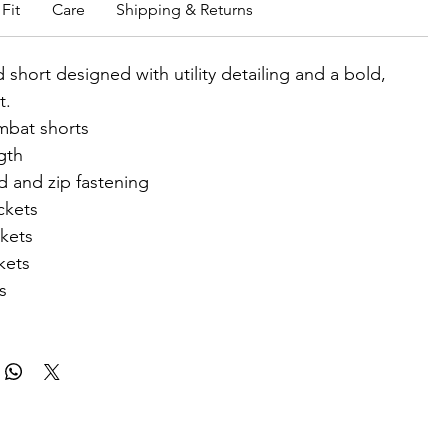
Fit
Care
Shipping & Returns
 short designed with utility detailing and a bold,
t.
mbat shorts
gth
d and zip fastening
ckets
kets
kets
s